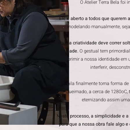
O Atelier Terra Bela foi
Ele é aberto a todos que querem a
modelando manualmente, seja ut
Aqui, a criatividade deve correr so
realidade.
O gestual tem primordi
imprimir a nossa identidade em u
interferir, desconstr
A argila finalmente toma forma de o
ser queimado, a cerca de 1280oC,
eternizando assim uma 
Neste processo, a simplicidade e 
para que a nossa obra fale algo 