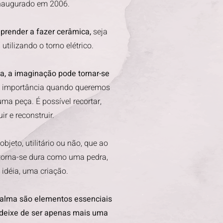
 inaugurado em 2006.
prender a fazer cerâmica,
seja
ilizando o torno elétrico.
lta, a imaginação pode tornar-se
al importância quando queremos
ma peça. É possível recortar,
uir e reconstruir.
bjeto, utilitário ou não, que ao
 torna-se dura como uma pedra,
idéia, uma criação.
a alma são elementos essenciais
e deixe de ser apenas mais uma