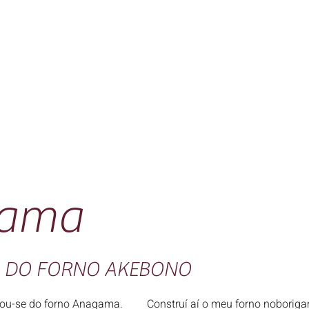
gama
EM DO FORNO AKEBONO
nou-se do forno Anagama.
Construí aí o meu forno noborig