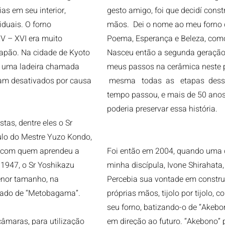
as em seu interior,
gesto amigo, foi que decidí cons
duais. O forno
mãos. Dei o nome ao meu forno d
V – XVI era muito
Poema, Esperança e Beleza, como
Japão. Na cidade de Kyoto
Nasceu então a segunda geração
m uma ladeira chamada
meus passos na cerâmica neste p
am desativados por causa
mesma todas as etapas desse 
tempo passou, e mais de 50 ano
poderia preservar essa história.
tas, dentre eles o Sr
ulo do Mestre Yuzo Kondo,
 com quem aprendeu a
Foi então em 2004, quando uma 
 1947, o Sr Yoshikazu
minha discípula, Ivone Shirahata,
enor tamanho, na
Percebia sua vontade em constr
izado de “Metobagama”.
próprias mãos, tijolo por tijolo, 
seu forno, batizando-o de “Akebo
âmaras, para utilização
em direção ao futuro. “Akebono” 