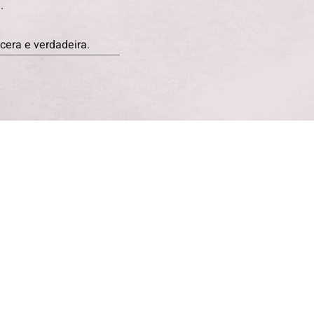
.
cera e verdadeira.