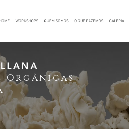
HOME
WORKSHOPS
QUEM SOMOS
O QUE FAZEMOS
GALERIA
ALLANA
s Orgânicas
A