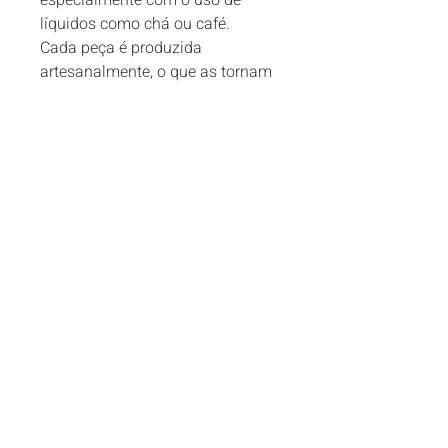
especialmente com o uso de 
líquidos como chá ou café.

Cada peça é produzida 
artesanalmente, o que as tornam 
únicas, então podem ocorrer 
pequenas variações na coloração 
e tamanho, o que não 
comprometem a qualidade do 
produto.
CONTATOS