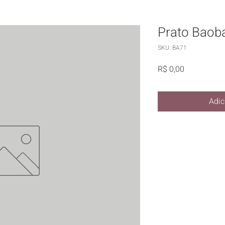
Prato Baob
SKU: BA71
Preço
R$ 0,00
Adic