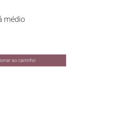
á médio
ionar ao carrinho