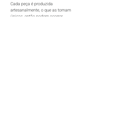
Cada peça é produzida 
artesanalmente, o que as tornam 
únicas, então podem ocorrer 
pequenas variações na coloração 
e tamanho, o que não 
comprometem a qualidade do 
produto.
CONTATOS
info.atelierterrabela@gmail.com